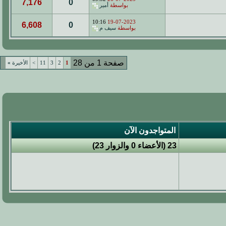
7,176
0
بواسطة
أمير
10:16
19-07-2023
6,608
0
بواسطة
سيف م
صفحة 1 من 28
1
2
3
11
>
الأخيرة
»
المتواجدون الآن
23 (الأعضاء 0 والزوار 23)