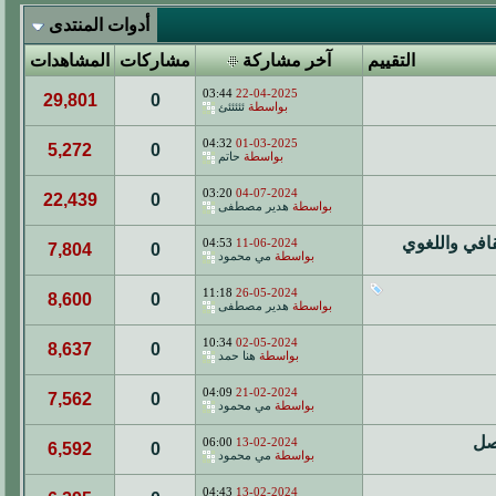
أدوات المنتدى
التقييم
آخر مشاركة
مشاركات
المشاهدات
03:44
22-04-2025
29,801
0
بواسطة
ئئئئئئ
04:32
01-03-2025
5,272
0
بواسطة
حاتم
03:20
04-07-2024
22,439
0
بواسطة
هدير مصطفى
قافي واللغوي
04:53
11-06-2024
7,804
0
بواسطة
مي محمود
11:18
26-05-2024
8,600
0
بواسطة
هدير مصطفى
10:34
02-05-2024
8,637
0
بواسطة
هنا حمد
04:09
21-02-2024
7,562
0
بواسطة
مي محمود
صل
06:00
13-02-2024
6,592
0
بواسطة
مي محمود
04:43
13-02-2024