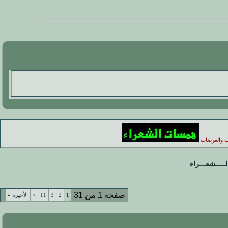
ات والعرضات
لـــــشعـــراء
صفحة 1 من 31
1
2
3
11
>
الأخيرة
»