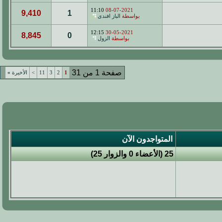
11:10
08-07-2021
9,410
1
بواسطة
الباز افندى
12:15
30-05-2021
8,845
0
بواسطة
الزول
صفحة 1 من 31
1
2
3
11
>
الأخيرة
»
المتواجدون الآن
25 (الأعضاء 0 والزوار 25)