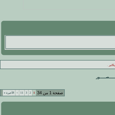
اتير .
ـــــــصــــــور
صفحة 1 من 34
1
2
3
11
>
الأخيرة
»