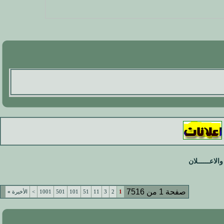
والاعــــــلان
صفحة 1 من 7516
1
2
3
11
51
101
501
1001
>
الأخيرة
»