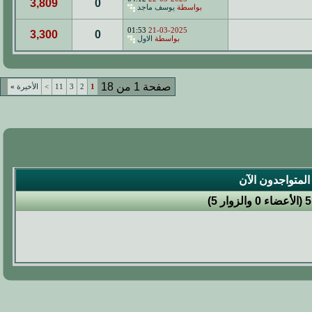
3,809
0
بواسطة
يوسف ماجد
01:53
21-03-2025
3,300
0
بواسطة
الاول
صفحة 1 من 18
1
2
3
11
>
الأخيرة
»
المتواجدون الآن
5 (الأعضاء 0 والزوار 5)