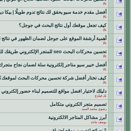
تالا
أفضل مقدم خدمة سيو يحقق لك نتائج تدوم طويلًا | بيكا دي
تالا
كيف تجعل موقعك أول نتائج البحث في جوجل؟
تالا
أهمية أرشفة الموقع على جوجل لضمان الظهور في نتائج 
تالا
تحسين محركات البحث seo للمتجر الإلكتروني طريقك للصدارة
تالا
أفضل خبير سيو متاجر إلكترونية سلة لضمان نجاح متجرك
تالا
كيف تختار أفضل شركة تحسين محركات البحث لموقعك؟
تالا
دليلك لاختيار افضل مواقع للتصميم لبناء حضور إلكتروني
تك فيلدج
تصميم متجر الكتروني متكامل
رضوى محمد السيد
أبرز مشاكل المتاجر الالكترونية
يوسف ماجد
7 نصائح لتصميم موقع احترافي