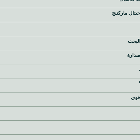
جيتال ماركتنج
البحث
 قوي