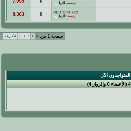
7,999
0
بواسطة
الزول
08:31
22-01-2021
8,303
0
بواسطة
الزول
صفحة 1 من 4
1
2
3
>
الأخيرة
»
المتواجدون الآن
4 (الأعضاء 0 والزوار 4)