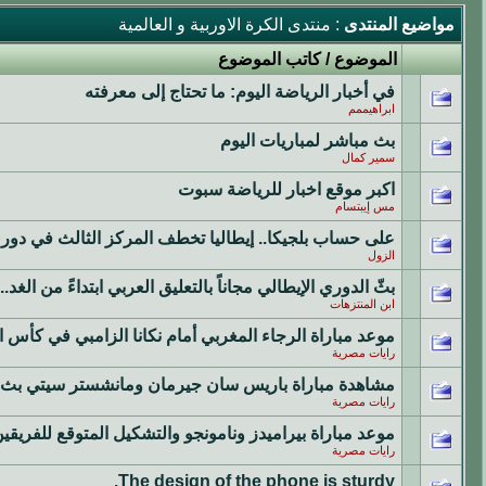
مواضيع المنتدى
: منتدى الكرة الاوربية و العالمية
الموضوع
/
كاتب الموضوع
في أخبار الرياضة اليوم: ما تحتاج إلى معرفته
ابراهيممم
بث مباشر لمباريات اليوم
سمير كمال
اكبر موقع اخبار للرياضة سبوت
مس إيبتسام
على حساب بلجيكا.. إيطاليا تخطف المركز الثالث في دوري
الزول
بثّ الدوري الإيطالي مجاناً بالتعليق العربي ابتداءً من الغد
ابن المنتزهات
موعد مباراة الرجاء المغربي أمام نكانا الزامبي في كأس ال
رايات مصرية
مشاهدة مباراة باريس سان جيرمان ومانشستر سيتي بث م
رايات مصرية
موعد مباراة بيراميدز ونامونجو والتشكيل المتوقع للفريقين
رايات مصرية
The design of the phone is sturdy.