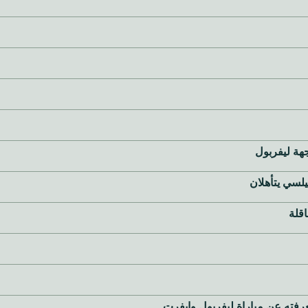
جهة ليفربول
يلسي يتأهلان
معرفته عن مباراة ليفربول وإيفرت