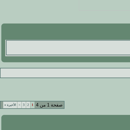
صفحة 1 من 4
1
2
3
>
الأخيرة
»