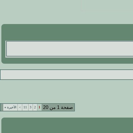
صفحة 1 من 20
1
2
3
11
>
الأخيرة
»