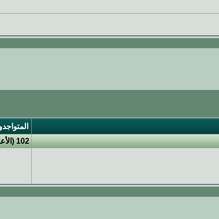
المتواجدو
102 (الأعضاء 0 والزوار 102)