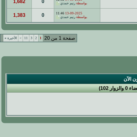
1,682
0
بواسطة
رنيم حمدي
11:46
13-09-2025
1,383
0
بواسطة
رنيم حمدي
صفحة 1 من 20
1
2
3
11
>
الأخيرة
»
ن الآن