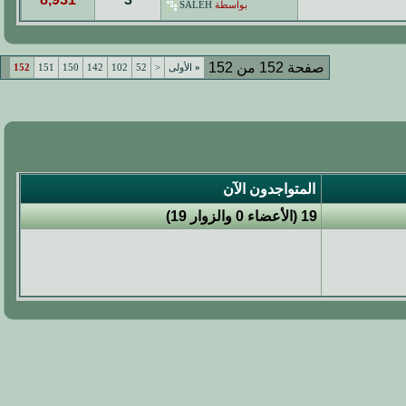
بواسطة
SALEH
صفحة 152 من 152
«
الأولى
<
52
102
142
150
151
152
المتواجدون الآن
19 (الأعضاء 0 والزوار 19)