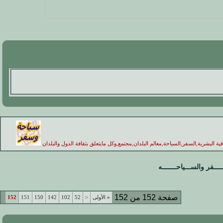
فية البشرية,السفر,السياحة,معالم البلدان,مجتمع,وكل مايتعلق بثقافة الدول والبلدان
ـــفر والســـياحـــــــه
صفحة 152 من 152
«
الأولى
<
52
102
142
150
151
152