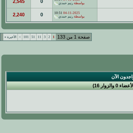
2,545
0
بواسطة
رنيم حمدي
10:51
04-11-2025
2,240
0
بواسطة
رنيم حمدي
صفحة 1 من 133
1
2
3
11
51
101
>
الأخيرة
»
اجدون الآن