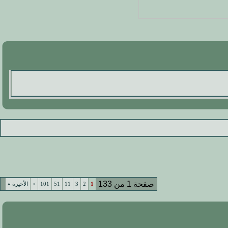
صفحة 1 من 133
1
2
3
11
51
101
>
الأخيرة
»