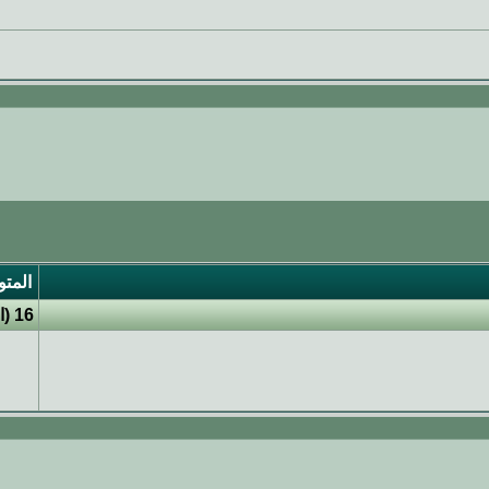
المتو
16 (الأعضاء 0 والزوار 16)