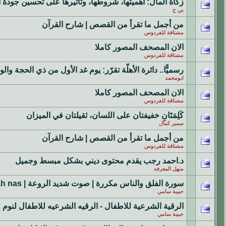
زكاة المال: أهميتها، شروطها، وتأثيرها على تحسين جودة ا
بي ج
من أجمل ما تقرأ من القصص | شارح القرآن
مشتاقة للفردوس
الان المصحف المصور كاملا
مشتاقة للفردوس
‫رسميًّا.. دائرة الأهلّة تقرّر: يوم غد الأول من ذي الحجة 
ابومحمد
الان المصحف المصور كاملا
مشتاقة للفردوس
كَلِمَتَانِ خفيفتان على اللسان، ثقيلتان في الميزان
سمير كمال
من أجمل ما تقرأ من القصص | شارح القرآن
مشتاقة للفردوس
د.احمد رجب يقدم محتوى ديني بشكل مبسط وجميل
منهل المعرفه
سورة الفلق والناس مكررة | صوت شديد الروعة | surat al falaq | surah nas
حبيبة سامي
الرقية الشرعية للاطفال - الرقيه الشرعيه للاطفال لنوم و بكاء الاطفا
حبيبة سامي