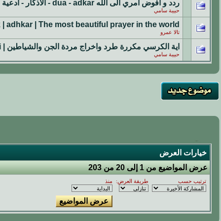
ردد و افوض امري الى الله dua - adkar - الاذكار - ادعية |
حبيبة سامي
| adhkar | The most beautiful prayer in the world
تالا عمرو
اية الكرسي مكررة طرد واخراج مردة الجن والشياطين | ayat kursi
حبيبة سامي
خيارات العرض
عرض المواضيع من 1 إلى 20 من 203
ترتيب حسب
طريقة العرض:
منذ