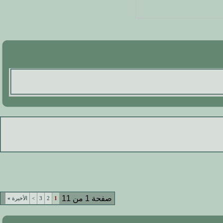
صفحة 1 من 11
1
2
3
>
الأخيرة
»