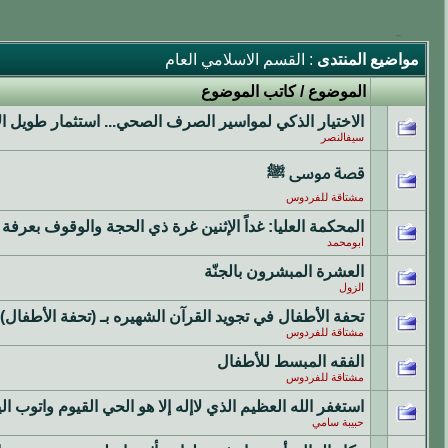
مواضيع المنتدى
: القسم الاسلامي العام
الموضوع
/
كاتب الموضوع
الاختيار الذكي لمواسير الصرف الصحي... استثمار طويل ال
سيفالنصر
قصة موسى ﷺ
مشتاقة للفردوس
المحكمة العليا: غداً الإثنين غرة ذي الحجة والوقوف بعرفة الثلاثاء
ابومحمد
العشرة المبشرون بالجنّة
الزول
تحفة الأطفال في تجويد القرآن الشهيره بـ (تحفة الأطفال)
مشتاقة للفردوس
الفقه المبسط للأطفال
مشتاقة للفردوس
استغفر الله العظيم الذي لاإله إلا هو الحي القيوم واتوب ا
حبيبة سامي