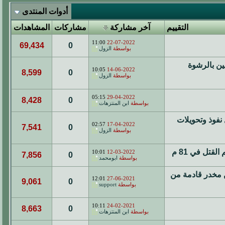
أدوات المنتدى
التقييم
آخر مشاركة
مشاركات
المشاهدات
11:00
22-07-2022
69,434
0
بواسطة
الزول
ين بالرشوة
10:05
14-06-2022
8,599
0
بواسطة
الزول
05:15
29-04-2022
8,428
0
بواسطة
ابن المنتزهات
ال نفوذ وتحويلات
02:57
17-04-2022
7,541
0
بواسطة
الزول
لقتل في 81 م
10:01
12-03-2022
7,856
0
بواسطة
ابومحمد
ليون قرص إمفيتامين مخدر قادمة من
12:01
27-06-2021
9,061
0
بواسطة
support
10:11
24-02-2021
8,663
0
بواسطة
ابن المنتزهات