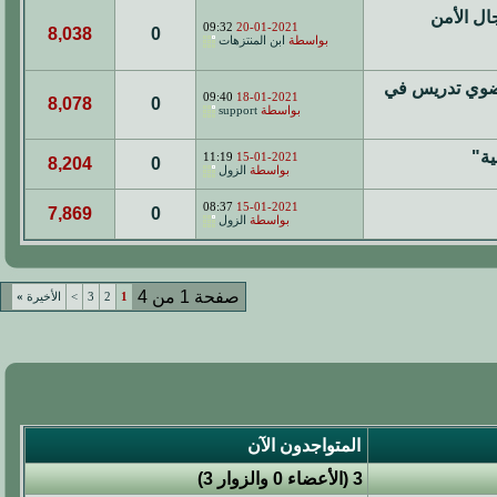
ل الأمن
09:32
20-01-2021
8,038
0
بواسطة
ابن المنتزهات
ات وعضوي تدريس في
09:40
18-01-2021
8,078
0
بواسطة
support
ية"
11:19
15-01-2021
8,204
0
بواسطة
الزول
08:37
15-01-2021
7,869
0
بواسطة
الزول
صفحة 1 من 4
1
2
3
>
الأخيرة
»
المتواجدون الآن
3 (الأعضاء 0 والزوار 3)