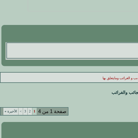
ب و الغرائب ومايتعلق بها
عجائب والغرائب
صفحة 1 من 4
1
2
3
>
الأخيرة
»