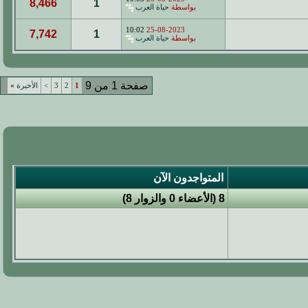
8,466
1
بواسطة
حياة العرب
10:02
25-08-2023
7,742
1
بواسطة
حياة العرب
صفحة 1 من 9
1
2
3
>
الأخيرة
»
المتواجدون الآن
8 (الأعضاء 0 والزوار 8)