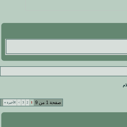
ام
صفحة 1 من 9
1
2
3
>
الأخيرة
»