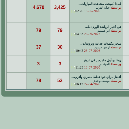
لماذا أصبحت مشاهدة المباريات...
4,670
3,425
بواسطة
حياة العرب
02:26
19-05-2026
في أخبار الرياضة اليوم: ما...
79
79
بواسطة
ابراهيممم
04:33
26-09-2022
متجر مكملات غذائية وبروتينات...
37
30
بواسطة
اروي حسين
10:42
23-07-2026
رونالدو أول ملياردير في تاريخ...
3
3
بواسطة
المهندس
11:25
13-07-2020
أفضل دراي فود قطط مصري وأقرب...
78
52
بواسطة
يوسف وجدي
06:12
27-04-2026