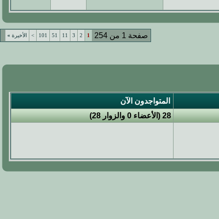
صفحة 1 من 254
1
2
3
11
51
101
>
الأخيرة
»
المتواجدون الآن
28 (الأعضاء 0 والزوار 28)