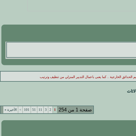
 الحدائق الخارجية .. كما يعنى باعمال التدبير المنزلي من تنظيف وترتيب
لاثاث
صفحة 1 من 254
1
2
3
11
51
101
>
الأخيرة
»