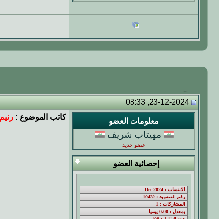
23-12-2024, 08:33
كاتب الموضوع :
رنيم
معلومات العضو
مهيتاب شريف
عضو جديد
إحصائية العضو