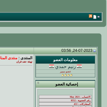
24-07-2023, 03:56
المنتدى :
منتدى المنا
معلومات العضو
تهنئة عقد قران
رنيم حمدي
عضو مميز
إحصائية العضو