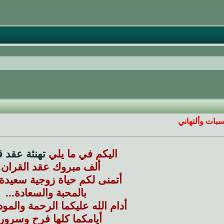
سبات وألتهاني
اليكم في ما يلي
تهنئة عقد 
ألف مبروك عقد القران..
أتمنى لكم حياة زوجية سعيدة 
بالمحبة والسعادة...
أدام الله عليكما الرحمة والمو
أيامكما كلها فرح وسرور.