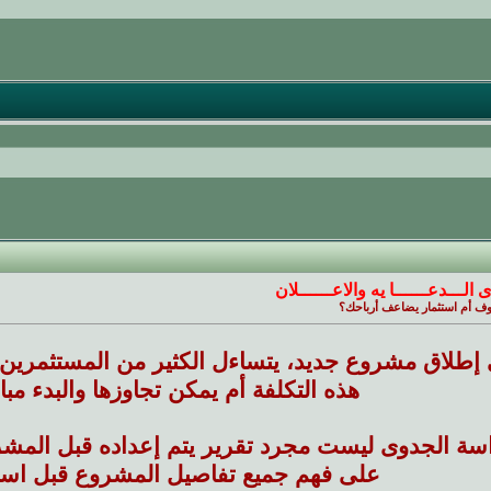
ى الـــدعــــــا يه والاعــــــلان
ف أم استثمار يضاعف أرباحك؟
ي إطلاق مشروع جديد، يتساءل الكثير من المستثمري
هذه التكلفة أم يمكن تجاوزها والبدء مب
اسة الجدوى ليست مجرد تقرير يتم إعداده قبل المشر
على فهم جميع تفاصيل المشروع قبل استثم