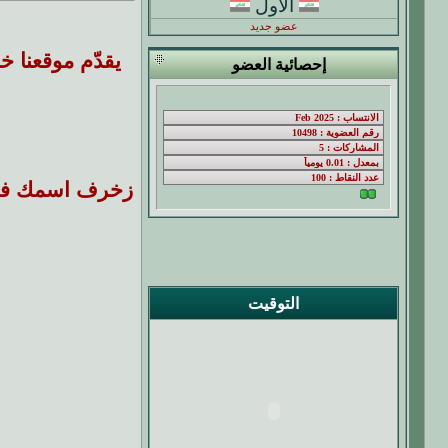
الاول
عضو جديد
يقدّم موقعنا 
إحصائية العضو
زخرف اسمك في لع
التوقيت