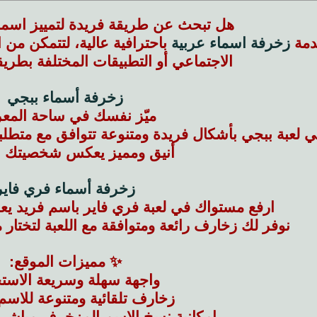
هل تبحث عن طريقة فريدة لتمييز اسمك
خدمة
زخرفة اسماء عربية
باحترافية عالية، لتتمكن م
الاجتماعي أو التطبيقات المختلفة بطريق
زخرفة أسماء ببجي
ميّز نفسك في ساحة المعر
بة ببجي بأشكال فريدة ومتنوعة تتوافق مع متطلبات 
أنيق ومميز يعكس شخصيتك الق
زخرفة أسماء فري فاير
ارفع مستواك في لعبة فري فاير باسم فريد يع
نوفر لك زخارف رائعة ومتوافقة مع اللعبة لتختار 
✨ مميزات الموقع:
واجهة سهلة وسريعة الاست
زخارف تلقائية ومتنوعة للاسم 
إمكانية نسخ الاسم المزخرف مباشرة