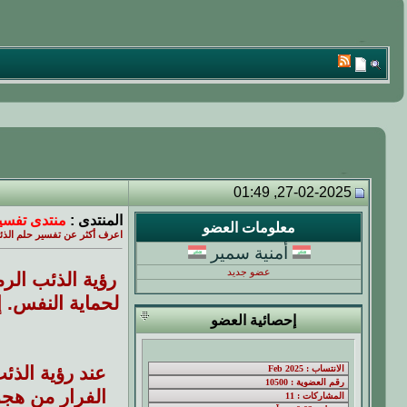
27-02-2025, 01:49
المنتدى :
منتدى تفسير
معلومات العضو
اعرف أكثر عن تفسير حلم الذئب
أمنية سمير
عضو جديد
رؤية الذئب الر
لحماية النفس. 
إحصائية العضو
عند رؤية الذئب
الفرار من هجو