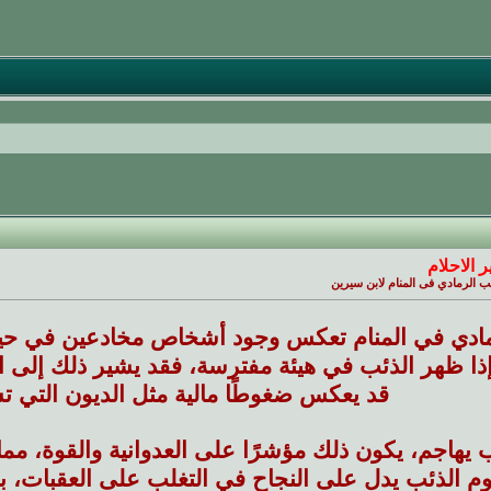
 الاحلام
 الرمادي فى المنام لابن سيرين
مادي في المنام تعكس وجود أشخاص مخادعين في حياة
إذا ظهر الذئب في هيئة مفترسة، فقد يشير ذلك إلى ا
قد يعكس ضغوطًا مالية مثل الديون التي ت
 يهاجم، يكون ذلك مؤشرًا على العدوانية والقوة، مما 
م الذئب يدل على النجاح في التغلب على العقبات، ب