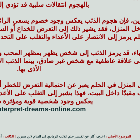
بالهجوم انتقالات سلبية قد تؤدي إ
رين، فإن هجوم الذئب يعكس وجود خصوم يسعى الرائي لل
خل المنزل، فقد يشير ذلك إلى التعرض للخداع أو الس
 يرمز إلى الانتصار على الأعداء والتغلب على التحديا
اء، قد يرمز الذئب إلى شخص يظهر بمظهر المحب وال
لى علاقة عاطفية مع شخص غير صادق، بينما الذئب 
الأذى بها.
 المنزل في الحلم يعبر عن احتمالية التعرض للخطر 
ب مقيدًا داخل البيت، فهذا يشير إلى التغلب على الأعد
يعكس وجود شخصية قوية ومؤثرة د
interpret-dreams-online.com/
ا
لموضوع الأصلي :
اعرف أكثر عن تفسير حلم الذئب الرمادي فى المنام لابن سيرين
|| الكاتب :
أ