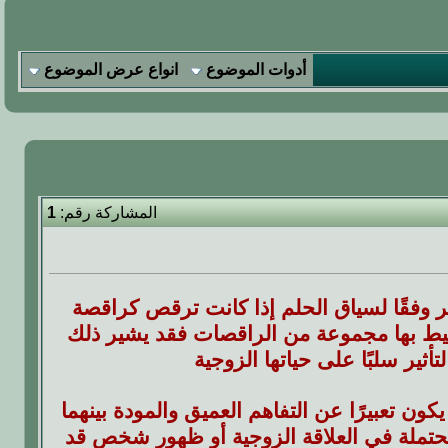
أدوات الموضوع
انواع عرض الموضوع
المشاركة رقم:
1
 وفقًا لسياق الحلم إذا كانت ترقص كراقصة
حيط بها مجموعة من الراقصات فقد يشير ذلك
ير سلبًا على حياتها الزوجية
ون تعبيرًا عن التفاهم العميق والمودة بينهما
حتملة في العلاقة الزوجية أو ظهور شخص قد