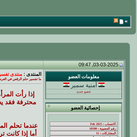
03-03-2025, 09:47
المنتدى :
منتدى تفسير
معلومات العضو
ما تفسير حلم الرقص في العرس 
أمنية سمير
عضو جديد
إذا رأت المر
محترفة فقد يع
إحصائية العضو
عندما تحلم الم
أما إذا كانت 