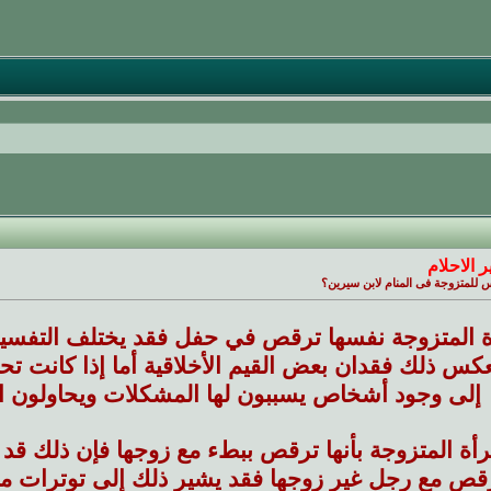
 الاحلام
للمتزوجة فى المنام لابن سيرين؟
أة المتزوجة نفسها ترقص في حفل فقد يختلف التفسير
كس ذلك فقدان بعض القيم الأخلاقية أما إذا كانت ت
إلى وجود أشخاص يسببون لها المشكلات ويحاولون التأث
رأة المتزوجة بأنها ترقص ببطء مع زوجها فإن ذلك قد يك
ترقص مع رجل غير زوجها فقد يشير ذلك إلى توترات م