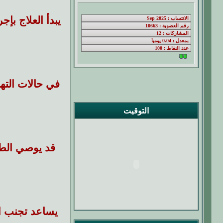
يبدأ العلاج بإ
في حالات الته
التوقيت
قد يوصي الطبي
يساعد تجنب ال