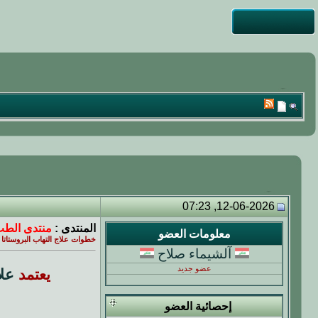
12-06-2026, 07:23
المنتدى :
منتدى الطب
معلومات العضو
خطوات علاج التهاب البروستاتا نها
آلشيماء صلاح
عضو جديد
يعتمد
علا
إحصائية العضو