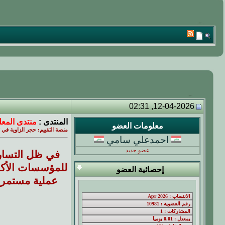
12-04-2026, 02:31
المنتدى :
منتدى المعل
معلومات العضو
منصة التقييم: حجر الزاوية في تط
احمدعلي سامي
عضو جديد
في ظل التسارع
للمؤسسات الأكاد
إحصائية العضو
عملية مستمرة