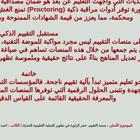
حديات التي واجهت التعليم عن بُعد هو ضمان مصداقية 
المنصات المتطورة توفر
ومحكمة، مما يعزز من قيمة الشهادات الممنوحة وم
مستقبل التقييم الذكي
لى منصات التقييم ليس مجرد مواكبة للموضة التقنية، 
تي يتم جمعها من خلال هذه المنصات تساهم في صياغة ا
ر تعديل المناهج بناءً على نتائج حقيقية وملموسة تظه
خاتمة
حو تعليم متميز تبدأ بآلية تقييم ناجحة. فالمؤسسات 
مجهدة وتتبنى الحلول الرقمية التي توفرها المنصات 
والمعرفة الحقيقية القائمة على القياس الدق
ا
لموضوع الأصلي :
منصة التقييم: حجر الزاوية في تطوير العملية التعليمية الحديثة
|| الكاتب :
احمد