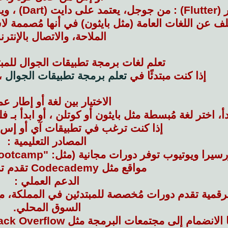
ميمات موحدة لجميع الأجهزة.
ف عن اللغات العامة (مثل بايثون) في أنها مُصممة لا
الملاحة، والاتصال بالإنترن
تعلم لغات برمجة تطبيقات الجوال للمبت
إذا كنت مبتدئًا في
تعلم برمجة تطبيقات الجوال
، 
الاختيار بين لغة أو إطار ع
دأ، اختر لغة مُبسطة مثل بايثون أو كوتلن ، أو ابدأ بـ
إذا كنت ترغب في تطبيقات آي أو إس،
المصادر التعليمية :
 توفر دورات مجانية (مثل: "Complete React Native Bootcamp" على يوديمي).
مواقع مثل Codecademy تقدم تدريبًا تفاعليًا.
الدعم العملي :
قمية تقدم دورات مُخصصة للمبتدئين في المملكة، مع 
السوق المحلي.