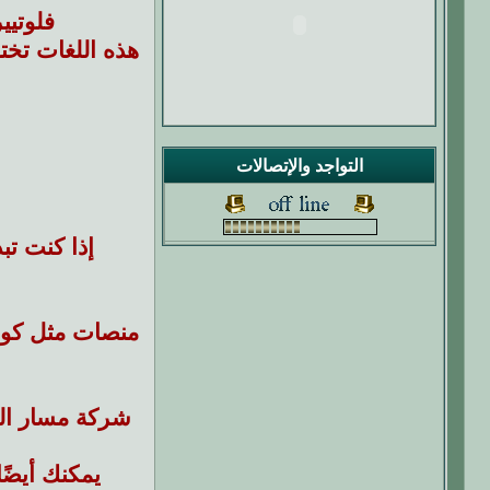
فلوتيير (Flutter) : من جوجل، يعتمد على دايت (Dart) ، ويقدم تص
هذه اللغات تختل
التواجد والإتصالات
إذا كنت تب
منصات مثل كورسيرا ويوتيوب
شركة مسار الر