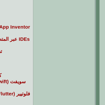
App Inventor (من جوجل): تطبيق مجاني للهواتف يتيح بناء تطبيقات باستخدام (بلوكز) بسيطة، مناسب للمبتدئي
تطبي
كوتلن (