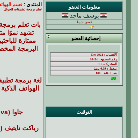
المنتدى :
قسم الهواتف الذكيه
معلومات العضو
تعلم برمجة تطبيقات الجوال
يوسف ماجد
عضو نشيط
بات تعلم برمجة
تشهد نموًا م
إحصائية العضو
ممتازة للباحث
البرمجة المخص
لغة برمجة تطبيق
الهواتف الذكية
جاوا (Java) : لغة أساسية لتطبيقات أندرويد منذ سنوات، مع تطورها إلى كوتلن (Kotlin) كخيار أحدث.
التوقيت