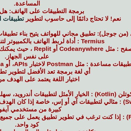
المساعدة.
برمجة التطبيقات على الهاتف: هل
نعم! لا تحتاج دائمًا إلى حاسوب لتطوير
تطبيقات ا
ن.
Termius : أداة لربط الهاتف بالكمبيوتر لتنفيذ الأوامر البرمجية.
IDEs عبر المتصفح : مثل e
على نفس الجهاز.
قات مساعدة : مثل Postman لاختبار APIs، أو Figma لتصميم واجهة المستخدم.
أي لغة برمجة تعد الأفضل لتطوير تط
اختيار اللغة يعتمد على الهدف من
Kotlin) : الخيار الأمثل لتطبيقات أندرويد، سهلة الاستخدام مع دعم من جوجل.
سويفت (Swift) : مثالي لتطبيقات آي أو إس، خاصة إذا كا
كبيرة من مستخدمي آيفو
فلوتيير (Flutter) : إذا كنت ترغب في تطوير تطبيق يعمل على
كود واحد.