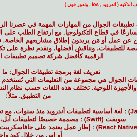
 ( اندرويد , ios , وندوز فون )
 تطبيقات الجوال من المهارات المهمة في عصرنا الرق
تسارعًا في قطاع التكنولوجيا. مع ارتفاع الطلب على 
ين عن عمل أو مَن يريدون إطلاق مشاريعهم الخاصة.
صة للتطبيقات، ونناقش أفضلها، ونقدم نظرة على تكل
الرقمية كأفضل شركة تصميم تطبيقات ا
تعريف لغة برمجة تطبيقات الجوال: ما
ات الجوال هي مجموعة من التعليمات التي تُستخدم ل
 والأجهزة اللوحية. تختلف هذه اللغات حسب نظام التش
من التطبيق. مثلاً:
سويفت (Swift) : مصممة خصيصًا لتطبيقات آبل، توفر أدوات تطوير سلسة.
رياكت نايتيف (React Native) : إطار عمل يعتمد ع
أو إس من خلال كود واحد