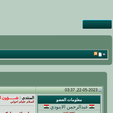
22-05-2023, 03:37
المنتدى :
شـــــؤون ال
معلومات العضو
السلام عليكم اخواني
عبدالرحمن الابنودي
عضو جديد