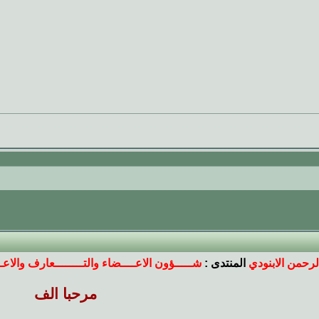
لرحمن الابنودي
المنتدى :
شـــــؤون الاعــــضاء والتــــــــعارف والاعــ
مرحبا الف