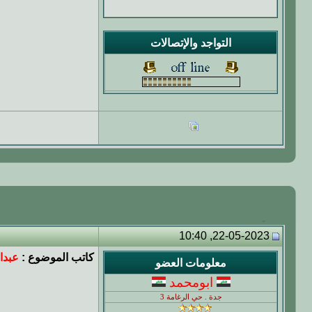
التواجد والإتصالات
22-05-2023, 10:40
كاتب الموضوع :
عبدا
معلومات العضو
ابومحمد
جدة . حي الرغامة 3