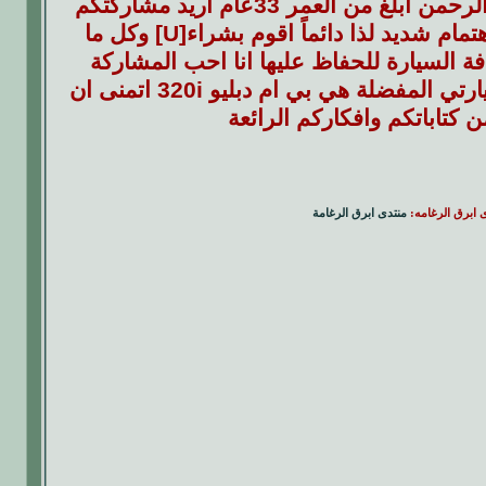
لسلام عليكم اعضاء منتدي ابرق الرغامة الكرام كيف حالكم انا عبدالرحمن ابلغ من العمر 33عام اريد مشاركتكم
بعضا من هواياتي ونشاطاتي انا احب سيارتي جدا واهتم بنظافتها اهتمام شديد لذا دائماً اقوم بشراء[U] وكل ما
ة السيارة للحفاظ عليها انا احب المشاركة
بالمنتديات المفيدة مثل منتداكم اعمل في مجال تعديل السيارات سيارتي المفضلة هي بي ام دبليو 320i اتمنى ان
كتاباتكم وافكاركم الرائعة
ى ابرق الرغامه:
منتدى ابرق الرغامة