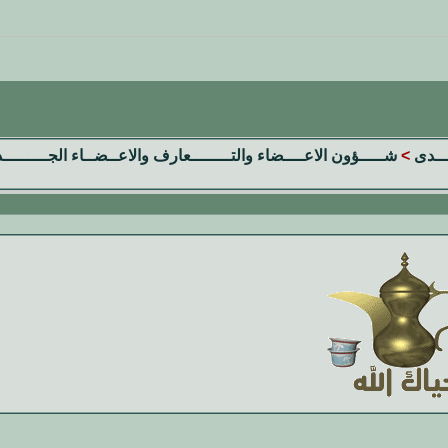
تـــدى
>
شـــــؤون الاعــــضاء والتــــــــعارف والاعــضــاء الجـــــــــد