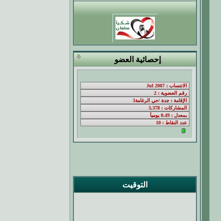
إحصائية العضو
التوقيت