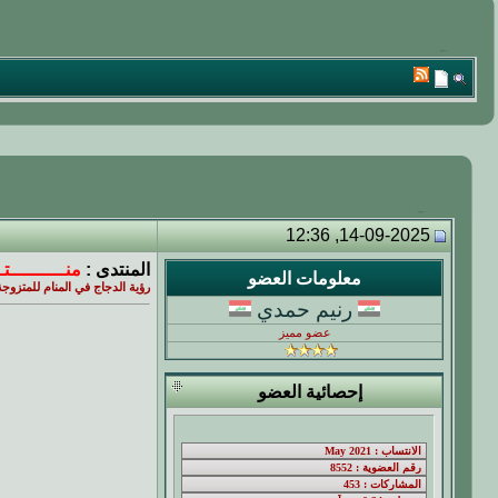
14-09-2025, 12:36
المنتدى :
منــــــــــت
معلومات العضو
رؤية الدجاج في المنام للمتزوجة
رنيم حمدي
عضو مميز
إحصائية العضو