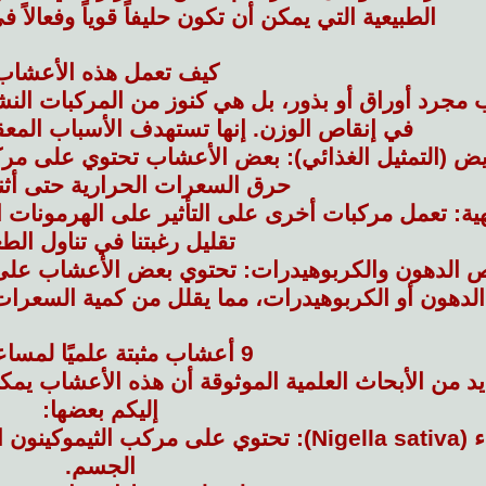
الطبيعية التي يمكن أن تكون حليفاً قوياً وفعالاً
كيف تعمل هذه الأعشاب
مجرد أوراق أو بذور، بل هي كنوز من المركبات النش
في إنقاص الوزن. إنها تستهدف الأسباب المع
يض (التمثيل الغذائي):
بعض الأعشاب تحتوي على مركبات
حرق السعرات الحرارية حتى أثنا
ية:
تعمل مركبات أخرى على التأثير على الهرمونات 
تقليل رغبتنا في تناول الطع
ص الدهون والكربوهيدرات:
تحتوي بعض الأعشاب على 
الدهون أو الكربوهيدرات، مما يقلل من كمية السعرات
9 أعشاب مثبتة علميًا لمساعدتكم
ديد من الأبحاث العلمية الموثوقة أن هذه الأعشاب ي
إليكم بعضها:
Nig):
تحتوي على مركب الثيموكينون 
الجسم.