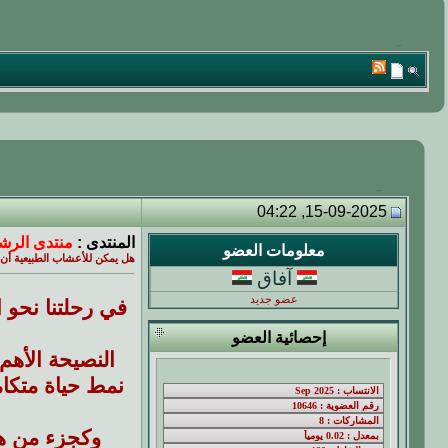
15-09-2025, 04:22
المنتدى :
منتدى الرشا
معلومات العضو
هل يمكن للأعشاب الطبيعية أن
آفاق
عضو جديد
في رحلتنا نحو ا
إحصائية العضو
النصيحة الأهم
نمط حياة متكا
وكجزء من هذ