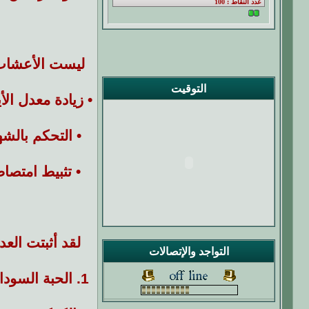
ليست الأعشاب 
التوقيت
•
زيادة معدل الأ
•
التحكم بالشه
•
تثبيط امتصا
لقد أثبتت الع
التواجد والإتصالات
1.
الحبة السوداء (ella sativa