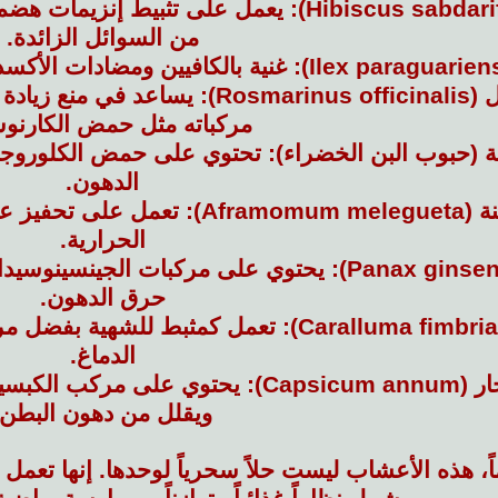
يعمل على تثبيط إنزيمات هضم
من السوائل الزائدة.
غنية بالكافيين ومضادات الأكسد
Rosmar):
يساعد في منع زيادة 
مركباته مثل حمض الكارنو
ية (حبوب البن الخضراء):
تحتوي على حمض الكلوروجين
الدهون.
Aframo):
تعمل على تحفيز عمل
الحرارية.
يحتوي على مركبات الجينسينوسيدات
حرق الدهون.
تعمل كمثبط للشهية بفضل مركب
الدماغ.
Capsic):
يحتوي على مركب الكبسيس
ويقلل من دهون البطن.
اً، هذه الأعشاب ليست حلاً سحرياً لوحدها. إنها تعمل