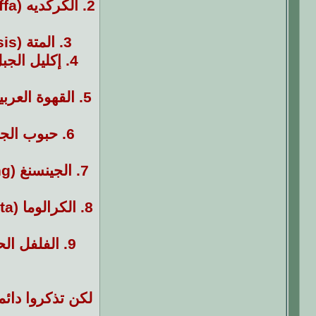
2.
الكركديه (Hibiscus sabdariffa):
3.
المتة (Ilex paraguariensis):
4.
إكليل الجبل (inus officinalis
5.
القهوة العرب
6.
حبوب الجنة (mum melegueta
7.
الجينسنغ (Panax ginseng):
8.
الكرالوما (Caralluma fimbriata):
9.
الفلفل الحار (um annum
لكن تذكروا دائم