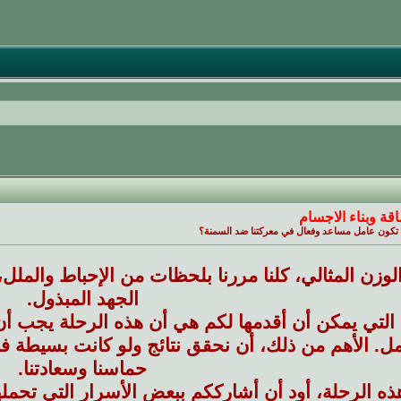
قة وبناء الاجسام
 تكون عامل مساعد وفعال في معركتنا ضد السمنة؟
لوزن المثالي، كلنا مررنا بلحظات من الإحباط والملل، خ
الجهد المبذول.
 التي يمكن أن أقدمها لكم هي أن هذه الرحلة يجب أ
مل. الأهم من ذلك، أن نحقق نتائج ولو كانت بسيطة 
حماسنا وسعادتنا.
ه الرحلة، أود أن أشارككم ببعض الأسرار التي تحمل