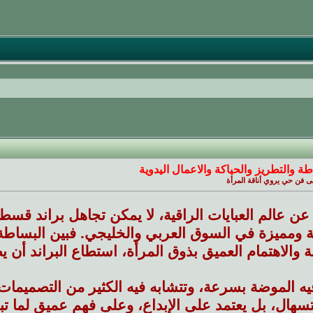
طة والتطريز والحياكة والاعمال اليدوية
ى فن حي يروي أناقة المرأة
ن عالم العبايات الراقية، لا يمكن تجاهل براند قسط
 ومميزة في السوق العربي والخليجي. فبين البساطة الأ
 والاهتمام العميق بذوق المرأة، استطاع البراند أن ي
ه الموضة بسرعة، وتتشابه فيه الكثير من التصميمات، 
ستسهال، بل يعتمد على الإبداع، وعلى فهمٍ عميق لما ت