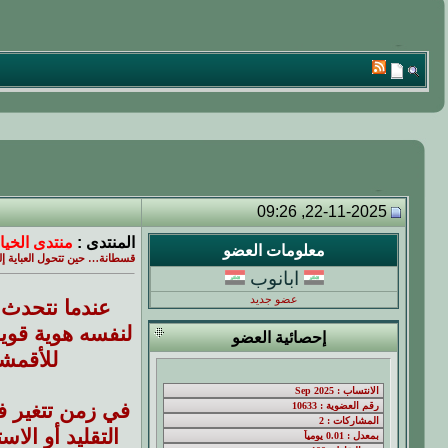
22-11-2025, 09:26
المنتدى :
منتدى الخيا
معلومات العضو
قسطانة… حين تتحول العباية إل
ابانوب
عضو جديد
عندما نتحدث ع
لنفسه هوية قوية
إحصائية العضو
للأقمشة
في زمن تتغير في
التقليد أو الا