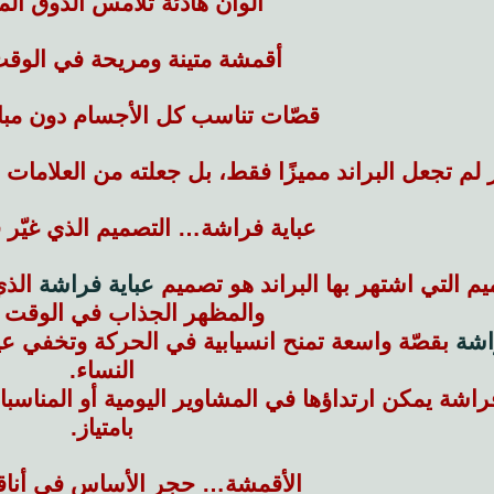
ألوان هادئة تلامس الذوق الم
أقمشة متينة ومريحة في الوق
قصّات تناسب كل الأجسام دون مبال
ر لم تجعل البراند مميزًا فقط، بل جعلته من العلامات 
عباية فراشة… التصميم الذي غيّر ق
يم التي اشتهر بها البراند هو تصميم
عباية فراشة
الذي 
والمظهر الجذاب في الوقت 
اشة
بقصّة واسعة تمنح انسيابية في الحركة وتخفي عي
النساء.
فراشة يمكن ارتداؤها في المشاوير اليومية أو المناسب
بامتياز.
الأقمشة… حجر الأساس في أناق