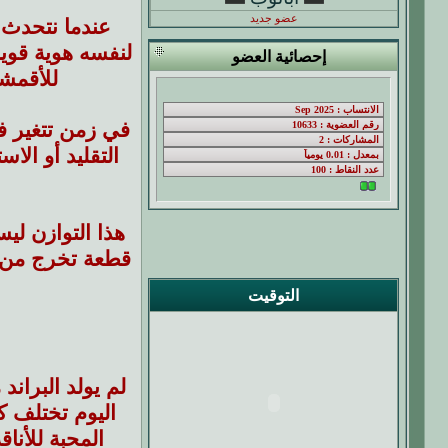
عضو جديد
عندما نتحدث ع
لنفسه هوية قوية
إحصائية العضو
للأقمشة
في زمن تتغير في
التقليد أو الا
هذا التوازن ل
قطعة تخرج من ت
التوقيت
لم يولد البران
اليوم تختلف ك
المحبة للأنا