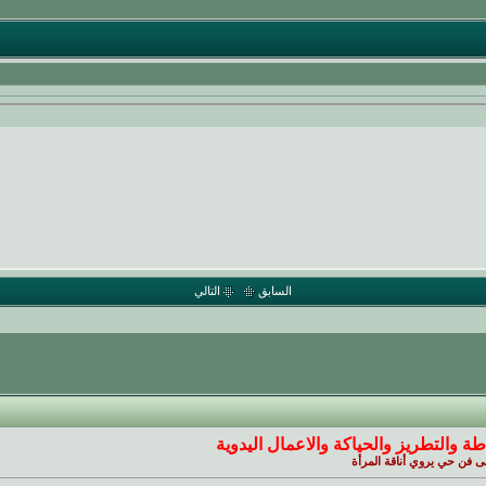
السابق
التالي
طة والتطريز والحياكة والاعمال اليدوية
ى فن حي يروي أناقة المرأة