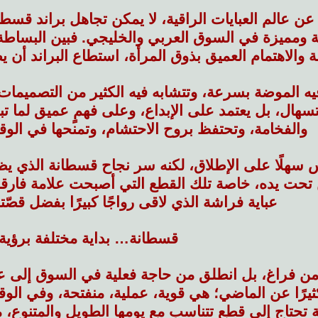
ن عالم العبايات الراقية، لا يمكن تجاهل براند قسط
 ومميزة في السوق العربي والخليجي. فبين البساطة الأ
 والاهتمام العميق بذوق المرأة، استطاع البراند أن ي
ه الموضة بسرعة، وتتشابه فيه الكثير من التصميمات، 
ستسهال، بل يعتمد على الإبداع، وعلى فهمٍ عميق لما ت
والفخامة، وتحتفظ بروح الاحتشام، وتمنحها في الوق
يس سهلًا على الإطلاق، لكنه سر نجاح قسطانة الذي
حت يده، خاصة تلك القطع التي أصبحت علامة فارقة 
عباية فراشة الذي لاقى رواجًا كبيرًا بفضل قصّته ا
قسطانة… بداية مختلفة برؤية
د من فراغ، بل انطلق من حاجة فعلية في السوق إلى عبا
ثيرًا عن الماضي؛ هي قوية، عملية، منفتحة، وفي الو
قة تحتاج إلى قطع تتناسب مع يومها الطويل والمتنوع، 