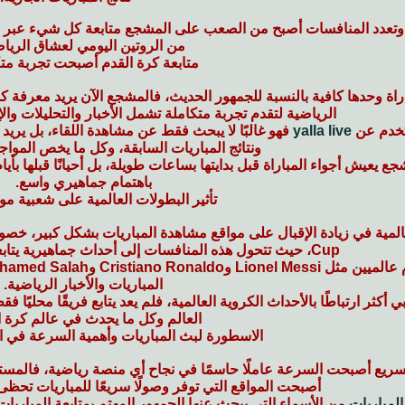
وتعدد المنافسات أصبح من الصعب على المشجع متابعة كل شيء عبر الت
من الروتين اليومي لعشاق الرياض
متابعة كرة القدم أصبحت تجربة مت
راة وحدها كافية بالنسبة للجمهور الحديث، فالمشجع الآن يريد معرفة ك
الرياضية لتقدم تجربة متكاملة تشمل الأخبار والتحليلات وال
تخدم عن
yalla live
فهو غالبًا لا يبحث فقط عن مشاهدة اللقاء، بل يريد 
ونتائج المباريات السابقة، وكل ما يخص المواجه
ع يعيش أجواء المباراة قبل بدايتها بساعات طويلة، بل أحيانًا قبلها بأ
باهتمام جماهيري واسع.
تأثير البطولات العالمية على شعبية مو
Cup، حيث تتحول هذه المنافسات إلى أحداث جماهيرية يتابعها الملايين في الوطن العربي.
المباريات والأخبار الرياضية.
أكثر ارتباطًا بالأحداث الكروية العالمية، فلم يعد يتابع فريقًا محليًا 
العالم وكل ما يحدث في عالم كرة ا
الاسطورة لبث المباريات وأهمية السرعة في 
سريع أصبحت السرعة عاملًا حاسمًا في نجاح أي منصة رياضية، فالمستخد
أصبحت المواقع التي توفر وصولًا سريعًا للمباريات تحظى 
لمباريات
من الأسماء التي يبحث عنها الجمهور المهتم بمتابعة المبار