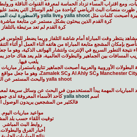
ات، ومع اقتراب المساء تزداد الحماسة لمعرفة القنوات الناقلة وروابط 
 ظهرت منصات البث الرياضي كواحدة من أهم الوسائل التي يعتمد عليها 
خيرة أصبحت كلمات مثل
yalla shoot
و
yalla live
و
الاسطورة لبث المب
كرة القدم الذين يبحثون بشكل مستمر عن متابعة مباشرة لل
كرة القدم لم تعد مرتبطة بالتلفاز
اهد ينتظر وقت المباراة أمام شاشة التلفاز وربما يضطر للجلوس في مك
 فأصبح بإمكان المشجع متابعة المباراة من هاتفه أثناء العمل أو أثناء ا
 جاء نتيجة التطور السريع في الإنترنت وانتشار الهواتف الذكية، وهو ما
يب المسافات بين الجماهير والبطولات العالمية، فلم يعد هناك حاجز ي
يلعب فيها.
yalla shoot والبحث المستمر عن المباريات
 المباريات المهمة يبدأ المستخدمون في البحث عن وسائل سريعة لمعرفة
اسم
yalla shoot
كأحد الأسماء المعروفة لدى جمهو
فالكثير من المشجعين يريدون الوصول ال
مواعيد مباريات اليوم.
توقيت اللقاء حسب بلد المش
روابط البث المباشر.
أخبار الفرق والبطولات.
نتائج المباريات الجارية.