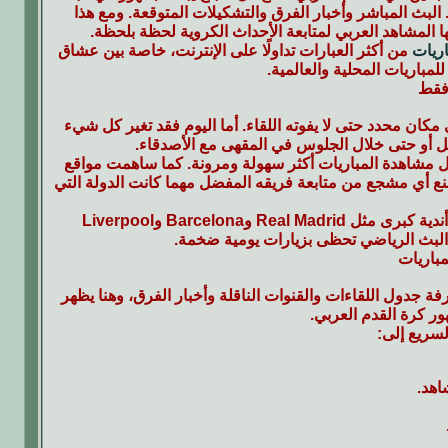
البث المباشر وأخبار الفرق والتشكيلات المتوقعة. ومع هذا
المشاهد العربي لمتابعة الأحداث الكروية لحظة بلحظة.
اريات
من أكثر العبارات تداولًا على الإنترنت، خاصة بين عشاق
مباريات المحلية والعالمية.
 فقط
ان محدد حتى لا يفوته اللقاء. أما اليوم فقد تغير كل شيء
لتنقل أو حتى خلال الجلوس في المقهى مع الأصدقاء.
 جعل مشاهدة المباريات أكثر سهولة ومرونة. كما ساهمت مواقع
منع أي مشجع من متابعة فريقه المفضل مهما كانت الدولة التي
ومع ازدياد شعبية البطولات الأوروبية والعربية أصبحت الجماهير تتابع باستمرار مباريات أندية كبرى مثل Real Madrid وBarcelona وLiverpool
 جدول اللقاءات والقنوات الناقلة وأخبار الفرق، وهنا يظهر
ر كرة القدم العربي.
سريع إلى:
اهد.