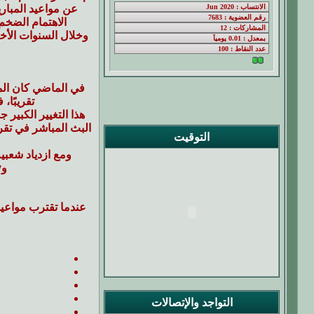
عن مواعيد المباري
الاهتمام الضخم
وخلال السنوات الأ
في الماضي كان المش
تقريبًا،
هذا التغيير الكبير
البث المباشر في تقر
التوقيت
وManchester City وAl Ahly SC وZamalek SC، وهو ما جعل مواقع البث الرياضي تحظى بزيارات يومية ضخمة.
عندما تقترب مواعيد
التواجد والإتصالات