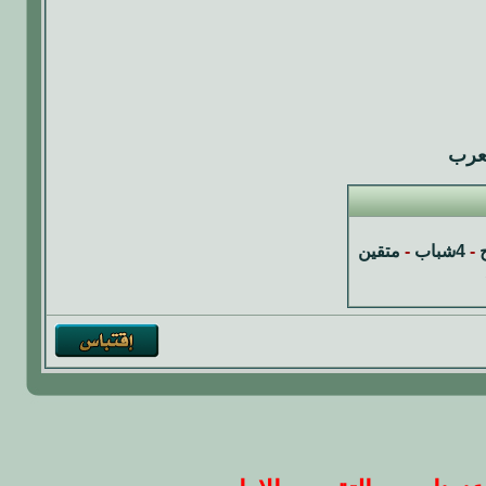
لعرب
-
4شباب
-
متقين