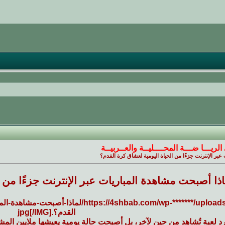
الريـــا ضـــة المحــــليــة والعــربيــة
عبر الإنترنت جزءًا من الحياة اليومية لعشاق كرة القدم؟
اذا أصبحت مشاهدة المباريات عبر الإنترنت جزءًا من ا
[//4shbab.com/wp-*******/uploads/2026/05
القدم؟.jpg[/IMG]
د لعبة تُشاهد من حين لآخر، بل أصبحت حالة يومية يعيشها ملايين الم