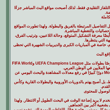
لفاز التقليدي فقط، لذلك أصبحت مواقع البث المباشر جزءًا
ة.
كاملة
ل التفاصيل المرتبطة بالفريق والبطولة. ولهذا تطورت المواقع
إحصائيات والتغطية المباشرة.
أيضًا معرفة التشكيل المتوقع، وحالة اللاعبين، وترتيب الفرق،
ة التي ينتظرها.
يام، خاصة في المباريات الكبرى والديربيات الشهيرة التي تحظى
اقع البث
ساهمت البطولات العالمية في زيادة الإقبال على مواقع مشاهدة المباريات بشكل كبير، خصوصًا بطولات مثل UEFA Champions League وFIFA World
كما لعب وجود نجوم عالميين مثل Lionel Messi وCristiano Ronaldo وMohamed Salah دورًا كبيرًا في رفع معدلات المشاهدة والبحث اليومي عن
فقط، بل أصبح يهتم بالدوريات الأوروبية والبطولات القارية وكأس
لقدم.
الوصول للمحتوى
م لا يريد إضاعة الوقت في البحث الطويل أو الانتظار. ولهذا
بشعبية أكبر بين الجماهير.
يات بشكل مستمر، خاصة خلال اللقاءات المهمة التي تشهد نسب