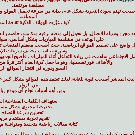
مشاهدة مرتفعة.
أصبحت تهتم بجودة التجربة بشكل عام، بداية من سرعة تحميل الموقع 
المختلفة.
كيف غيّرت الهواتف الذكية ثقافة الم
عد مجرد وسيلة للاتصال، بل تحول إلى منصة ترفيه متكاملة، خاصة بال
على الهاتف في مشاهدة المباريات بشكل أساسي، سواء 
بشكل واضح على تصميم المواقع الرياضية، حيث أصبحت معظم المنصات ته
وسريعة تناسب مختلف سرعات الإن
صل الاجتماعي ساهمت في زيادة التفاعل أثناء المباريات، فأصبح الجمه
والأهداف فور تسجيلها، وهو ما جعل كرة القدم أكثر قربًا 
السيو ودوره في انتشار المواقع الر
من الزوار.
ومن أهم أسباب نجاح أي موقع ري
استهداف الكلمات المفتاحية ال
تحديث المحتوى بشكل مست
تحسين سرعة التصفح.
تقديم تجربة مستخدم مريح
كتابة مقالات رياضية متجددة ومتوافقة م
 أصبحت كلمات مثل يلا شوت ويلا لايف ومشاهدة مباريات اليوم وبث مباشر