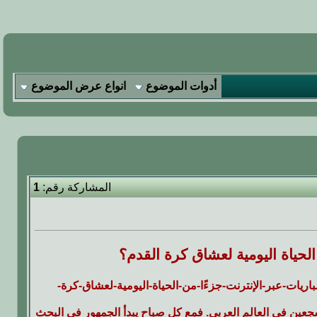
أدوات الموضوع
انواع عرض الموضوع
المشاركة رقم:
1
لحياة اليومية لعشاق كرة القدم؟
IMG]https:/لماذا-أصبحت-مشاهدة-المباريات-عبر-الإنترنت-جزءًا-من-الحياة-اليومية-لعشاق-كرة-
شجعين في العالم العربي. فمع كل صباح يبدأ الجمهور في البحث