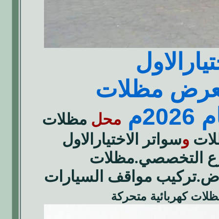
يارالاول
معرض مظلات
20م
محل
مظلات
ات
و
سواتر الاختيارالاول
رياض شارع التخصصي.مظلات
ض.تركيب مواقف السيارات
لات كهربائية متحركة