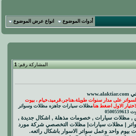
أدوات الموضوع
انواع عرض الموضوع
المشاركة رقم:
1
سواتر على مدار سنوات طويلة،هناجر،قرميد،خيام ، بيوت
تيار الاول اضغط هنا
مظلات سيارات جاهزه
مظلات وسواتر
0500
, مظلات سيارات , خصومات مذهلة , اشكال جديدة ,
سواتر | مظلات سيارات| مظلات التخصصي
شركة مورد
ت بيوم واحد وعمل سواتر الاسوار باشكال رائعه.