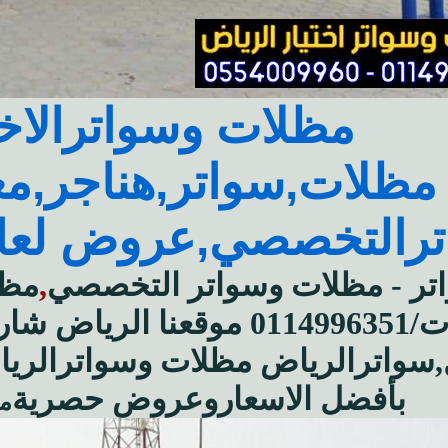
مظلات وسواترالاخت
مظلات,سواتر,هناجر,
ترالتخصصي,
عروض لعام 26
تر - مظلات وسواتر التخصصي
,
مظل
ت/0114996351 موقعنا ال
سواترالرياض
مظلات وسواترالريا
بأفضل الاسعاروعروض حصرية
مظ