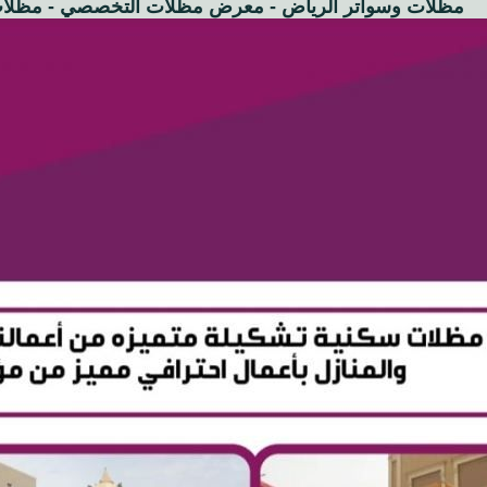
مظلات وسواتر الرياض - معرض مظلات التخصصي - مظلا