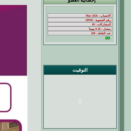
إحصائية العضو
التوقيت