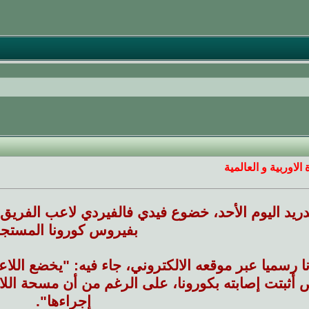
الاوربية و العالمية
ريد اليوم الأحد، خضوع فيدي فالفيردي لاعب الفريق 
بفيروس كورونا المستجد
انا رسميا عبر موقعه الالكتروني، جاء فيه: "يخضع ال
ثبتت إصابته بكورونا، على الرغم من أن مسحة اللاع
إجراءها".