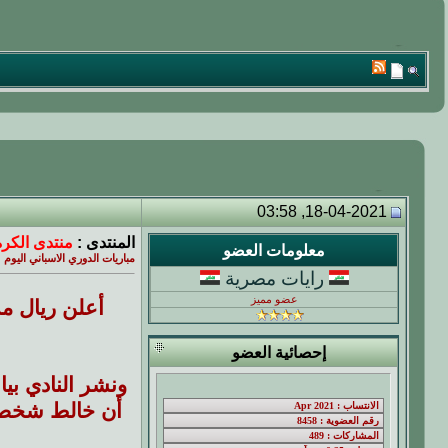
18-04-2021, 03:58
المنتدى :
منتدى الكرة 
معلومات العضو
مباريات الدوري الاسباني اليوم
رايات مصرية
عضو مميز
أعلن ريال مد
إحصائية العضو
ونشر النادي بي
أن خالط شخص أ