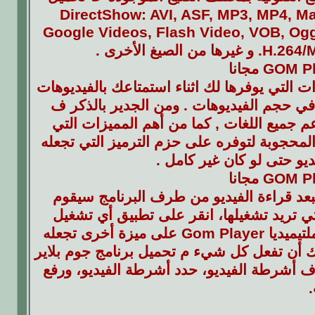
GOM Play مجانا ليا ك DirectShow: AVI, ASF, MP3, MP4, Matroska, 3GP,
Google Videos, Flash Video, VOB, Og
غ الأخرى .
الإعدادات التي يوفرها لك اثناء استمتاعك بالفيديوهات
 في حجم الفيديوهات . ومن الجدير بالذكر ف
GOM P مجانا ان البرنامج يدعم جميع اللغات , كما من أهم المميزات التي
و المحجوبة لتوفره على حزم الترميز التي تجعله
يو حتى لو كان غير كامل .
مة للفيديوهات فبعد قراءة الفيديو من طرف البرنامج سيقوم
تي تريد تشغيلها، انقر على تطبيق أي تشغيل
وسيتم تنزيل الترجمة المصاحبة وتطبيقها تلقائيا. كما يتوفر مشغل الملتيميديا Gom Player على ميزة أخرى تجعله
نك أن تفعل كل شيء م تحميل برنامج جوم بلاير
ل / إيقاف أشرطة الفيديو، حدد أشرطة الفيديو، ورفع