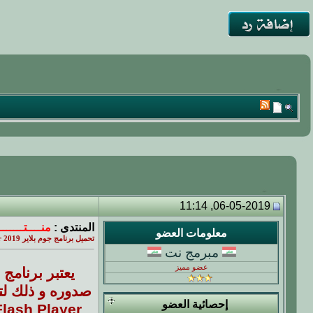
06-05-2019, 11:14
المنتدى :
منــــتــــــ
معلومات العضو
تحميل برنامج جوم بلاير 2019 GOM Player مجانا
مبرمج نت
عضو مميز
صدوره و ذلك لت
إحصائية العضو