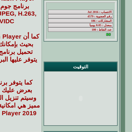
JPEG, H.263,
 MSVIDC
بحيث بإمكانك 
يتوفر عليها الب
التوقيت
بعرض عليك نت
مميز هي امكانية