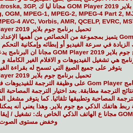
برنامج جوم بلاير 2019 er
g, OGM, MPEG-1, MPEG-2, MPEG-4 Part 2, M
H.264/MPEG-4 AVC, Vorbis, AMR, QCELP, EVRC,. و غيرها من الصي
تحميل برنامج جوم بلاير 2019 GOM Player مجانا
كما أن Gom Player يتميز بمجموعة من الخصائص من أهمها 
الزيادة في سرعة الفيديو أو إبطائه وإمكانية التحكم
تحميل برنامج جوم بلاير 2019 layer
رنامج هي تشغيل الفيديوهات و الافلام الغير الكاملة 
يتوفر على جميع الصيغ التي تسمح له بقراءة الفيد
تحميل برنامج جوم بلاير 2019 GOM Player مجانا
كما يتوفر برنامج Gom Player على وظيفة الترج
ائج الترجمة مطابقة. بعد اختيار الترجمة المصاحبة ال
 ربط هاتفك الذكي مع جوم بلاير. وهذا يعني أنه يمك
2019 GOM Player مجانا ع الهاتف الذكي الخاص بك: تشغي
وخفض مستوى الصوت.