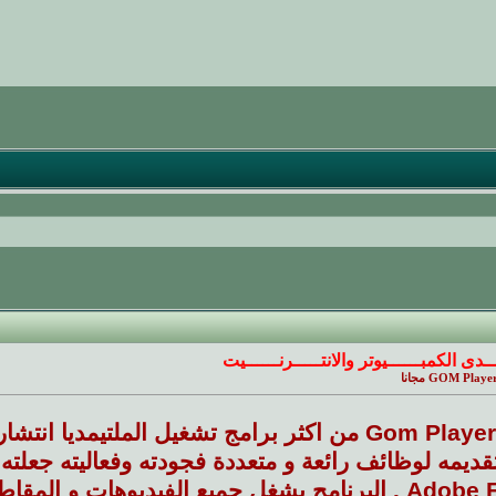
ـــدى الكمبــــــيوتر والانتـــــرنــــــيت
يعتبر برنامج Gom Player من اكثر برامج تشغيل الملتي
قديمه لوظائف رائعة و متعددة فجودته وفعاليته جعلت
Adobe Flash Player . البرنامج يشغل جميع الفيديوها