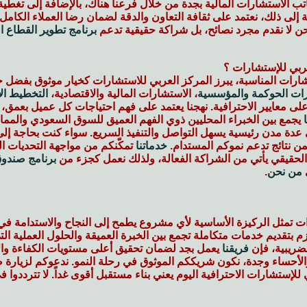
ب الاستشارات المالية بجدة من خلال فرعنا هناك، بالإضافة إلى تغطية ا
إلى ذلك، نعتمد على ثقافة التعاون والدقة لضمان رضا العملاء الكامل
حن لا نقدم مجرد نصائح، بل شراكة حقيقية تدعم
برنامج تطوير القطاع ا
لعربي للإستشارات ؟
رات المناسبة، يبرز المركز العربي للاستشارات كخيار موثوق بفضل خبرت
ات الحوكمة والمؤسسية
، الاستشارات المالية والاقتصادية،
التخطيط ال
لى معايير الاحترافية. نهجنا يعتمد على فهم احتياجات كل عميل بع
يجمع بين الخبراء المحليين ذوي الفهم العميق للسوق السعودي والممار
عدة مدن رئيسية يسهل التواصل والتنفيذ السريع. سواء كنت بحاجة 
من نتائج تدعم نموكم المستدام.
خدماتنا
تمكّنكم من مواجهة التحديات الت
الحقيقي يأتي من الشراكة الفعالة، ولذلك نعمل كجزء من
برنامج صندوق
من نحن
.
ات تمثل الركيزة الأساسية لأي مشروع يطمح إلى النجاح والاستدامة ف
م بتقديم خدمات متكاملة تجمع بين الخبرة العميقة والحلول العملية 
الضريبية، فإن
فريقنا
يعمل بجد لضمان تحقيق أعلى مستويات الكفاءة والام
الأحساء وجدة، نكون شريككم الموثوق في رحلة النمو. ندعوكم لزيارة 
للإستشارات الاحترافية اليوم يعني بناء مستقبل أقوى غداً. لا تترددوا ف