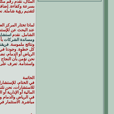
المثال، نقدم رقم مكات
بسرعة وكفاءة. إضافة 
لتقديم رؤية شاملة. ن
لماذا تختار المركز ا
عند البحث عن للإستشا
الشامل. نقدم
استشار
ومساندة الشركات
بأع
ونتائج ملموسة.
فريقنا
كل خطوة. وجودنا في 
الرياض أو الدمام، نض
نحن نؤمن بأن النجاح 
واستدامة. تعرف على
الخاتمة
في الختام، للإستشار
للاستشارات، نحن نلتز
المالية أو الإدارية أو 
في الرياض والدمام و
مباشرة. الاستثمار في 