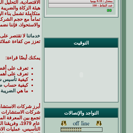
الاقتصادية، التحليل ا
هيئة الزكاة والضريبة 
متكاملة تشمل بناء ال
تماماً مع حجم الشرك
والاستحواذ، فإننا نض
خدماتنا
لا تقتصر على 
تعزز من كفاءة عملائن
التوقيت
يمكنك أيضًا قراءة:
تعرف على أف
تعرف على أهم
كيفية
تأسيس ش
كيفية حساب
ضر
ما هي
الضريبة 
أبرز شركات الاستشار
شركات الاستشارات ال
التواجد والإتصالات
تجمع بين المعرفة الم
عام 1979، و
التأسيس، عمليات الان