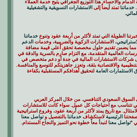
لدمام والأحساء. هذا التوزيع الجغرافي يتيح خدمة العملاء
.
خدماتنا
تمتد أيضاً إلى
الاستشارات التسويقية والتشغيلية
لمالي
.
نا الطويلة التي تمتد لأكثر من أربعة عقود وتنوع
خدماتنا
استراتيجي
، الاستشارات الزكوية والضريبية، وخدمات
الدعم
مق، مما يضمن تقديم حلول مخصصة تحقق أعلى قيمة مضافة
سات العالمية المتقدمة، مع التزام صارم بالسرية والدقة في
إلى شركات الاستشارات المالية في جدة أو دعم متخصص في
نظيمية والاقتصادية بثقة، وتعزز جاهزيتكم للتوسع والمنافسة.
 الاستثمارات العامة
لتحقيق أهدافكم المستقبلية بكفاءة
ي السوق السعودي التنافسي. من خلال المركز العربي
التي تتناسب مع احتياجات كل عميل. سواء كانت للاستشارات
تثال. مع تاريخ يمتد لأكثر من أربعة عقود، وفروع استراتيجية
صفحتنا
الرئيسية
لاستكشاف
خدماتنا
بالتفصيل و
تواصل معنا
ي *
تواصل معنا
لنبدأ معاً خطوة نحو التميز والنجاح المستدام.