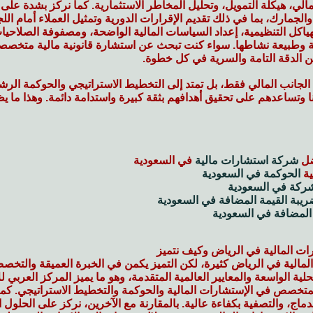
لمالي، هيكلة التمويل، وتحليل المخاطر الاستثمارية. كما نركز بشدة على
والجمارك، بما في ذلك تقديم الإقرارات الدورية وتمثيل العملاء أمام الل
هياكل التنظيمية، إعداد السياسات المالية الواضحة، ومصفوفة الصلاحيا
ة وطبيعة نشاطها. سواء كنت تبحث عن استشارة قانونية مالية متخصص
من الدقة التامة والسرية في كل خطوة.
الجانب المالي فقط، بل تمتد إلى التخطيط الاستراتيجي والحوكمة الرش
ا وتساعدهم على تحقيق أهدافهم بثقة كبيرة واستدامة دائمة. وهذا ما 
ضل
شركة استشارات مالية
في السعودية
ية
الحوكمة في السعودية
ركة في السعودية
يبة القيمة المضافة في السعودية
المضافة في السعودية
ات المالية في الرياض وكيف نتميز
مالية في الرياض كثيرة، لكن التميز يكمن في الخبرة العميقة والتخص
حلية الواسعة والمعايير العالمية المتقدمة، وهو ما يميز المركز العرب
فريقنا المتخصص في الإستشارات المالية والحوكمة والتخطيط الاستراتيج
دماج، والتصفية بكفاءة عالية. بالمقارنة مع الآخرين، نركز على الحلول 