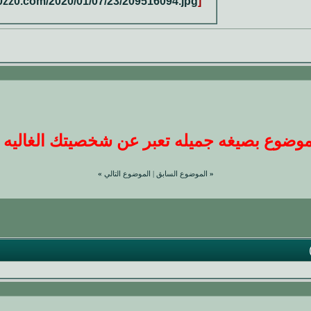
0zz0.com/2020/01/07/23/209516094.jpg
[
ضوع بصيغه جميله تعبر عن شخصيتك الغاليه عندنا
«
الموضوع السابق
|
الموضوع التالي
»