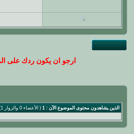
ارجو ان يكون ردك على المو
الذين يشاهدون محتوى الموضوع الآن : 1
( الأعضاء 0 والزوار 1)