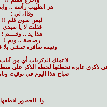
وأخرج القلم !!
هز الطبيب رأسه .. واب
وقال لي :
ليس سوى قلم !!
فقلت لا يا سيدي
هذا يد .. وفــــم !
رصاصة .. ودم !
وتهمة سافرة تمشي بلا ق
لا تملك الذكريات أي من آيات
 ذكرى عابره تخطفها لحظة الذكر على سطر ، 
صباح هذا اليوم في توقيت وتاري
ولـ الحضور اقطفها