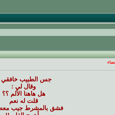
عضاء
جس الطبيب خافقي .
وقال لي :
هل هاهنا الألم ؟؟
قلت له نعم
فشق بالمشرط جيب معطف