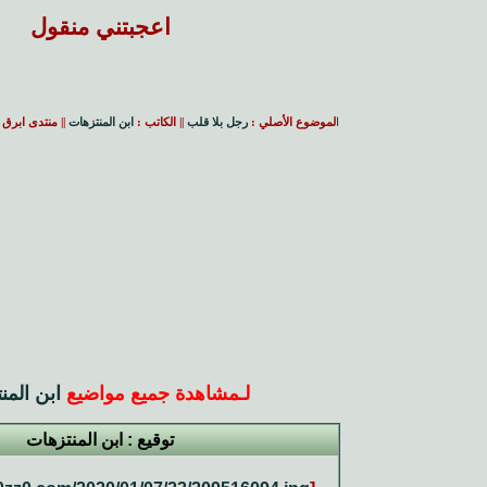
اعجبتني منقول
ا
لموضوع الأصلي :
رجل بلا قلب
|| الكاتب :
ابن المنتزهات
|| منتدى ابرق 
لـ
مشاهدة جميع مواضيع
ابن المن
توقيع : ابن المنتزهات