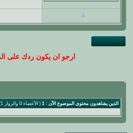
ارجو ان يكون ردك على المو
الذين يشاهدون محتوى الموضوع الآن : 1
( الأعضاء 0 والزوار 1)