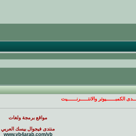
ـــدى الكمبــــــيوتر والانتـــــرنــــــيت
مواقع برمجة ولغات
منتدى فيجوال بيسك العربي
www.vb4arab.com/vb