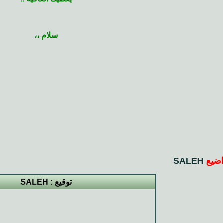
سلام ،،
ضيع
SALEH
توقيع : SALEH