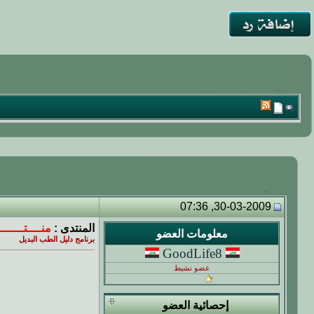
30-03-2009, 07:36
المنتدى :
منــــتــــــ
معلومات العضو
برنامج دليل الطب البديل
GoodLife8
عضو نشيط
إحصائية العضو