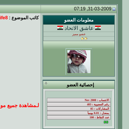
31-03-2009, 07:19
كاتب الموضوع :
ife8
معلومات العضو
عاشق الاتحاد
عضو مميز
إحصائية العضو
لـ
مشاهدة جميع موا