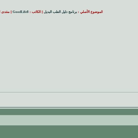
ا
لموضوع الأصلي :
برنامج دليل الطب البديل
|| الكاتب :
GoodLife8
|| منتدى 