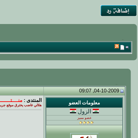
04-10-2009, 09:07
المنتدى :
منــــتــــــ
معلومات العضو
هلالي غاضب يخترق موقع جريدة ا
الزول
عضو مميز