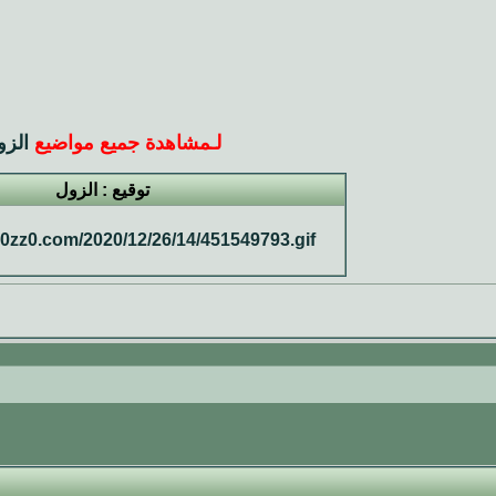
لـ
مشاهدة جميع مواضيع
الزو
توقيع : الزول
.0zz0.com/2020/12/26/14/451549793.gif