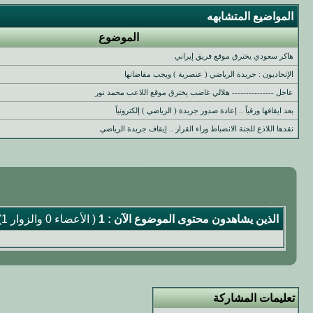
المواضيع المتشابهه
الموضوع
هاكر سعودي يخترق موقع فريق إيراني
الإتحاديون : جريدة الرياضي ( عنصرية ) ويجب مقاضاتها
عاجل --------------- هلالي غاضب يخترق موقع اللاعب محمد نور
بعد ايقافها ورقياً .. إعادة صدور جريدة ( الرياضي ) إلكترونياً
نقدها اللاذع للجنة الانضباط وراء القرار .. إيقاف جريدة الرياضي
الذين يشاهدون محتوى الموضوع الآن : 1
( الأعضاء 0 والزوار 1)
تعليمات المشاركة