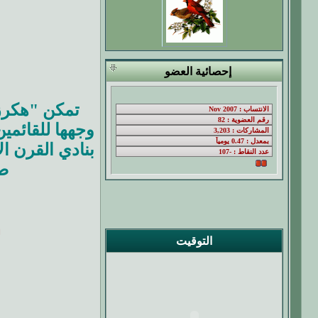
إحصائية العضو
تمكن "هكرز"
وجهها للقائمي
بنادي القرن ا
صد
ا
التوقيت