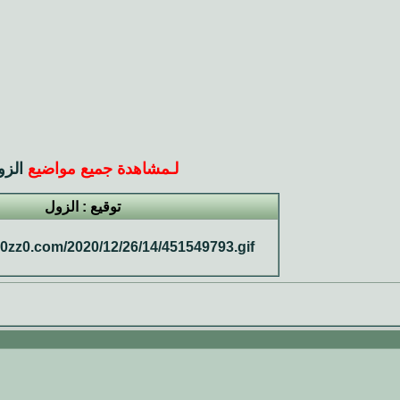
لـ
مشاهدة جميع مواضيع
الزو
توقيع : الزول
.0zz0.com/2020/12/26/14/451549793.gif