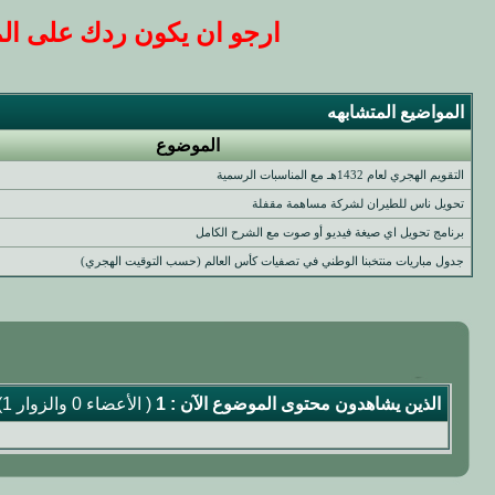
ارجو ان يكون ردك على المو
المواضيع المتشابهه
الموضوع
التقويم الهجري لعام 1432هـ مع المناسبات الرسمية‎
تحويل ناس للطيران لشركة مساهمة مقفلة
برنامج تحويل اي صيغة فيديو أو صوت مع الشرح الكامل
جدول مباريات منتخبنا الوطني في تصفيات كأس العالم (حسب التوقيت الهجري)
الذين يشاهدون محتوى الموضوع الآن : 1
( الأعضاء 0 والزوار 1)