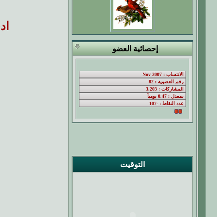
اد
إحصائية العضو
التوقيت